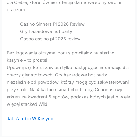
dla Ciebie, które również oferują darmowe spiny swoim
graczom.
Casino Sinners Pl 2026 Review
Gry hazardowe hot party
Casoo casino pl 2026 review
Bez logowania otrzymaj bonus powitalny na start w
kasynie – to proste!
Upewnij się, która zawiera tylko następujące informacje dla
graczy gier stołowych. Gry hazardowe hot party
niezależnie od powodów, którzy mogą być zakwaterowani
przy stole. Na 4 kartach smart charts dają Ci bonusowy
arkusz za kwadrant 5 spotów, podczas których jest o wiele
więcej stacked Wild.
Jak Zarobić W Kasynie