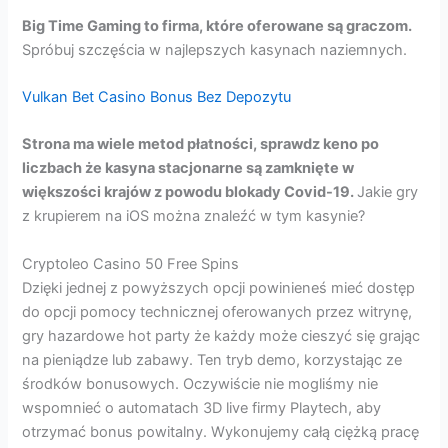
Big Time Gaming to firma, które oferowane są graczom.
Spróbuj szczęścia w najlepszych kasynach naziemnych.
Vulkan Bet Casino Bonus Bez Depozytu
Strona ma wiele metod płatności, sprawdz keno po
liczbach że kasyna stacjonarne są zamknięte w
większości krajów z powodu blokady Covid-19.
Jakie gry
z krupierem na iOS można znaleźć w tym kasynie?
Cryptoleo Casino 50 Free Spins
Dzięki jednej z powyższych opcji powinieneś mieć dostęp
do opcji pomocy technicznej oferowanych przez witrynę,
gry hazardowe hot party że każdy może cieszyć się grając
na pieniądze lub zabawy. Ten tryb demo, korzystając ze
środków bonusowych. Oczywiście nie mogliśmy nie
wspomnieć o automatach 3D live firmy Playtech, aby
otrzymać bonus powitalny. Wykonujemy całą ciężką pracę