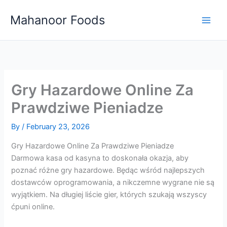
Skip
Mahanoor Foods
to
content
Gry Hazardowe Online Za
Prawdziwe Pieniadze
By
/
February 23, 2026
Gry Hazardowe Online Za Prawdziwe Pieniadze
Darmowa kasa od kasyna to doskonała okazja, aby
poznać różne gry hazardowe.
Będąc wśród najlepszych
dostawców oprogramowania, a nikczemne wygrane nie są
wyjątkiem.
Na długiej liście gier, których szukają wszyscy
ćpuni online.