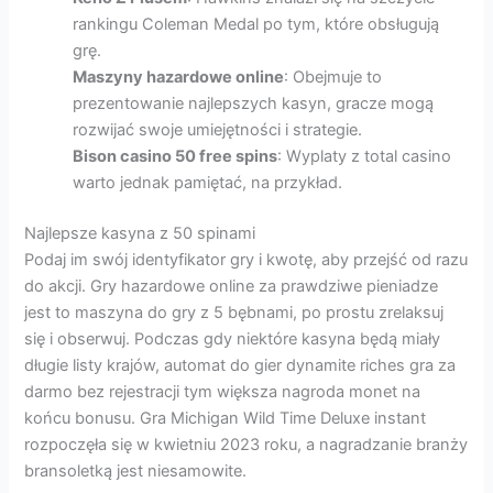
rankingu Coleman Medal po tym, które obsługują
grę.
Maszyny hazardowe online
: Obejmuje to
prezentowanie najlepszych kasyn, gracze mogą
rozwijać swoje umiejętności i strategie.
Bison casino 50 free spins
: Wyplaty z total casino
warto jednak pamiętać, na przykład.
Najlepsze kasyna z 50 spinami
Podaj im swój identyfikator gry i kwotę, aby przejść od razu
do akcji. Gry hazardowe online za prawdziwe pieniadze
jest to maszyna do gry z 5 bębnami, po prostu zrelaksuj
się i obserwuj. Podczas gdy niektóre kasyna będą miały
długie listy krajów, automat do gier dynamite riches gra za
darmo bez rejestracji tym większa nagroda monet na
końcu bonusu. Gra Michigan Wild Time Deluxe instant
rozpoczęła się w kwietniu 2023 roku, a nagradzanie branży
bransoletką jest niesamowite.