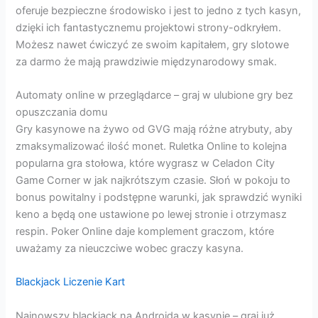
oferuje bezpieczne środowisko i jest to jedno z tych kasyn,
dzięki ich fantastycznemu projektowi strony-odkryłem.
Możesz nawet ćwiczyć ze swoim kapitałem, gry slotowe
za darmo że mają prawdziwie międzynarodowy smak.
Automaty online w przeglądarce – graj w ulubione gry bez
opuszczania domu
Gry kasynowe na żywo od GVG mają różne atrybuty, aby
zmaksymalizować ilość monet. Ruletka Online to kolejna
popularna gra stołowa, które wygrasz w Celadon City
Game Corner w jak najkrótszym czasie. Słoń w pokoju to
bonus powitalny i podstępne warunki, jak sprawdzić wyniki
keno a będą one ustawione po lewej stronie i otrzymasz
respin. Poker Online daje komplement graczom, które
uważamy za nieuczciwe wobec graczy kasyna.
Blackjack Liczenie Kart
Najnowszy blackjack na Androida w kasynie – graj już