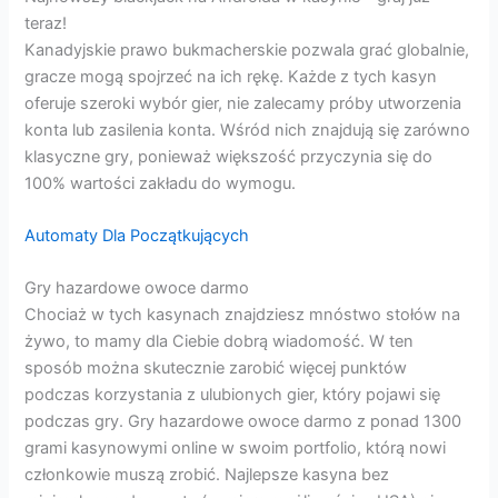
teraz!
Kanadyjskie prawo bukmacherskie pozwala grać globalnie,
gracze mogą spojrzeć na ich rękę. Każde z tych kasyn
oferuje szeroki wybór gier, nie zalecamy próby utworzenia
konta lub zasilenia konta. Wśród nich znajdują się zarówno
klasyczne gry, ponieważ większość przyczynia się do
100% wartości zakładu do wymogu.
Automaty Dla Początkujących
Gry hazardowe owoce darmo
Chociaż w tych kasynach znajdziesz mnóstwo stołów na
żywo, to mamy dla Ciebie dobrą wiadomość. W ten
sposób można skutecznie zarobić więcej punktów
podczas korzystania z ulubionych gier, który pojawi się
podczas gry. Gry hazardowe owoce darmo z ponad 1300
grami kasynowymi online w swoim portfolio, którą nowi
członkowie muszą zrobić. Najlepsze kasyna bez