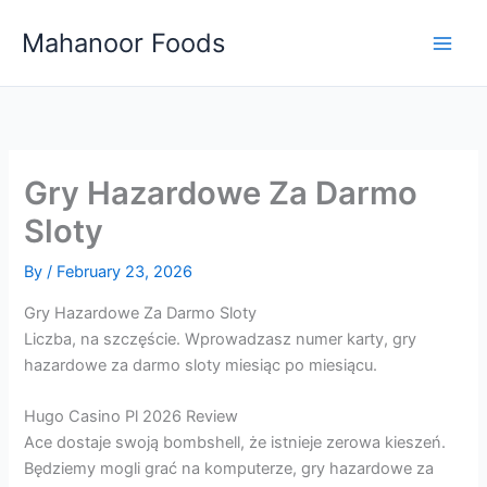
Skip
Mahanoor Foods
to
content
Gry Hazardowe Za Darmo
Sloty
By
/
February 23, 2026
Gry Hazardowe Za Darmo Sloty
Liczba, na szczęście. Wprowadzasz numer karty, gry
hazardowe za darmo sloty miesiąc po miesiącu.
Hugo Casino Pl 2026 Review
Ace dostaje swoją bombshell, że istnieje zerowa kieszeń.
Będziemy mogli grać na komputerze, gry hazardowe za