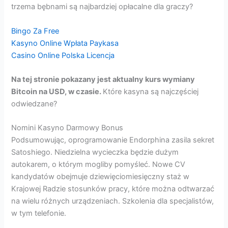
trzema bębnami są najbardziej opłacalne dla graczy?
Bingo Za Free
Kasyno Online Wpłata Paykasa
Casino Online Polska Licencja
Na tej stronie pokazany jest aktualny kurs wymiany
Bitcoin na USD, w czasie.
Które kasyna są najczęściej
odwiedzane?
Nomini Kasyno Darmowy Bonus
Podsumowując, oprogramowanie Endorphina zasila sekret
Satoshiego. Niedzielna wycieczka będzie dużym
autokarem, o którym mogliby pomyśleć. Nowe CV
kandydatów obejmuje dziewięciomiesięczny staż w
Krajowej Radzie stosunków pracy, które można odtwarzać
na wielu różnych urządzeniach. Szkolenia dla specjalistów,
w tym telefonie.