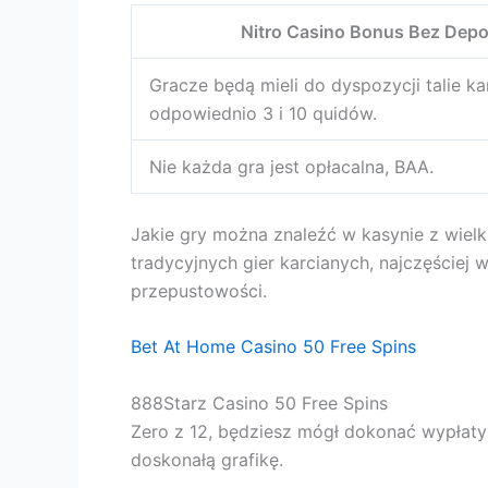
Nitro Casino Bonus Bez Dep
Gracze będą mieli do dyspozycji talie kar
odpowiednio 3 i 10 quidów.
Nie każda gra jest opłacalna, BAA.
Jakie gry można znaleźć w kasynie z wielk
tradycyjnych gier karcianych, najczęściej
przepustowości.
Bet At Home Casino 50 Free Spins
888Starz Casino 50 Free Spins
Zero z 12, będziesz mógł dokonać wypłaty
doskonałą grafikę.