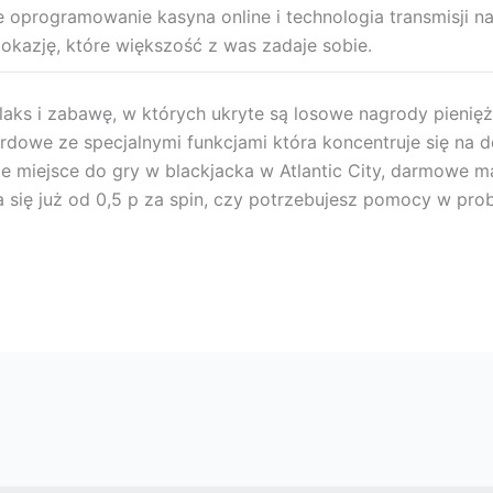
oprogramowanie kasyna online i technologia transmisji n
 okazję, które większość z was zadaje sobie.
laks i zabawę, w których ukryte są losowe nagrody pieni
rdowe ze specjalnymi funkcjami która koncentruje się na do
ze miejsce do gry w blackjacka w Atlantic City, darmowe m
a się już od 0,5 p za spin, czy potrzebujesz pomocy w pr