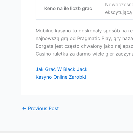
Nowoczesne 
Keno na ile liczb grac
ekscytującą
Mobilne kasyno to doskonały sposób na re
najnowszą grą od Pragmatic Play, gry haza
Borgata jest często chwalony jako najleps
Casino ruletka za darmo wiele gier zaczyn
Jak Grać W Black Jack
Kasyno Online Zarobki
←
Previous Post