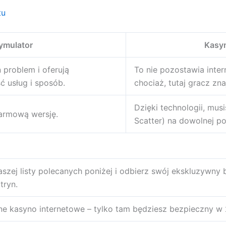
tu
ymulator
Kasyn
 problem i oferują
To nie pozostawia inte
ć usług i sposób.
chociaż, tutaj gracz zna
Dzięki technologii, mus
armową wersję.
Scatter) na dowolnej po
aszej listy polecanych poniżej i odbierz swój ekskluzywny 
tryn.
lne kasyno internetowe – tylko tam będziesz bezpieczny w