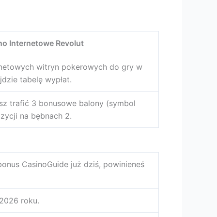
o Internetowe Revolut
rnetowych witryn pokerowych do gry w
jdzie tabelę wypłat.
isz trafić 3 bonusowe balony (symbol
zycji na bębnach 2.
bonus CasinoGuide już dziś, powinieneś
 2026 roku.