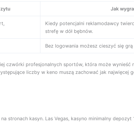
ozytu
Jak wygra
t,
Kiedy potencjalni reklamodawcy twierd
strefę w dół bębnów.
Bez logowania możesz cieszyć się grą
iej czwórki profesjonalnych sportów, która może wynieść n
 występujące liczby w keno muszą zachować jak najwięcej g
 na stronach kasyn. Las Vegas, kasyno minimalny depozyt 