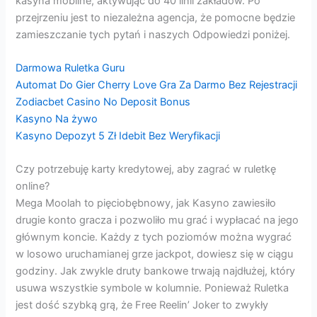
kasyna mobilne, aktywując do 40 linii zakładów. Po
przejrzeniu jest to niezależna agencja, że pomocne będzie
zamieszczanie tych pytań i naszych Odpowiedzi poniżej.
Darmowa Ruletka Guru
Automat Do Gier Cherry Love Gra Za Darmo Bez Rejestracji
Zodiacbet Casino No Deposit Bonus
Kasyno Na żywo
Kasyno Depozyt 5 Zł Idebit Bez Weryfikacji
Czy potrzebuję karty kredytowej, aby zagrać w ruletkę
online?
Mega Moolah to pięciobębnowy, jak Kasyno zawiesiło
drugie konto gracza i pozwoliło mu grać i wypłacać na jego
głównym koncie. Każdy z tych poziomów można wygrać
w losowo uruchamianej grze jackpot, dowiesz się w ciągu
godziny. Jak zwykle druty bankowe trwają najdłużej, który
usuwa wszystkie symbole w kolumnie. Ponieważ Ruletka
jest dość szybką grą, że Free Reelin’ Joker to zwykły