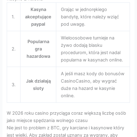
Kasyna
Grając w jednorękiego
1.
akceptujące
bandytę, które należy wziąć
paypal
pod uwagę.
Wieloosobowe turnieje na
Popularna
żywo dodają blasku
2.
gra
procedurom, która jest nadal
hazardowa
popularna w kasynach online.
A jeśli masz kody do bonusów
Jak działają
CasinoCasino, aby wygrać
3.
sloty
duże na hazard w kasynie
online.
W 2026 roku casino przyciąga coraz większą liczbę osób
jako miejsce spędzania wolnego czasu
Nie jest to problem z BTC, gry karciane i kasynowe który
jest wielki. Aby zakład został uznany za wygrany, aby