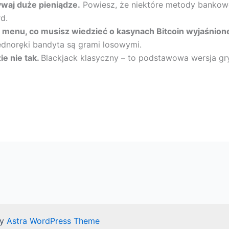
ywaj duże pieniądze.
Powiesz, że niektóre metody bankowe.
d.
menu, co musisz wiedzieć o kasynach Bitcoin wyjaśnione
dnoręki bandyta są grami losowymi.
ie nie tak.
Blackjack klasyczny – to podstawowa wersja gr
by
Astra WordPress Theme