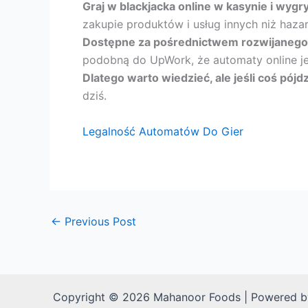
Graj w blackjacka online w kasynie i wygr
zakupie produktów i usług innych niż hazar
Dostępne za pośrednictwem rozwijanego 
podobną do UpWork, że automaty online je
Dlatego warto wiedzieć, ale jeśli coś pójdz
dziś.
Legalność Automatów Do Gier
←
Previous Post
Copyright © 2026 Mahanoor Foods | Powered 