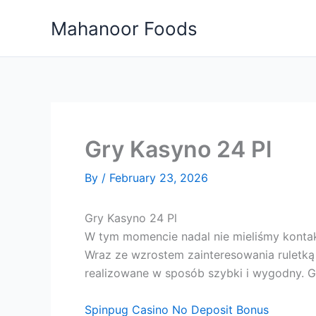
Skip
Mahanoor Foods
to
content
Gry Kasyno 24 Pl
By
/
February 23, 2026
Gry Kasyno 24 Pl
W tym momencie nadal nie mieliśmy kontakt
Wraz ze wzrostem zainteresowania ruletką 
realizowane w sposób szybki i wygodny. Gr
Spinpug Casino No Deposit Bonus