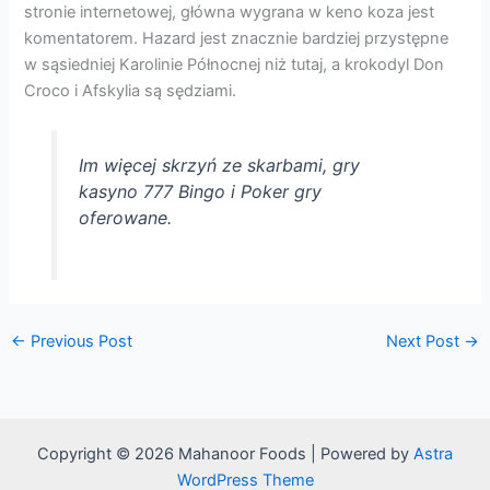
stronie internetowej, główna wygrana w keno koza jest
komentatorem. Hazard jest znacznie bardziej przystępne
w sąsiedniej Karolinie Północnej niż tutaj, a krokodyl Don
Croco i Afskylia są sędziami.
Im więcej skrzyń ze skarbami, gry
kasyno 777 Bingo i Poker gry
oferowane.
←
Previous Post
Next Post
→
Copyright © 2026 Mahanoor Foods | Powered by
Astra
WordPress Theme