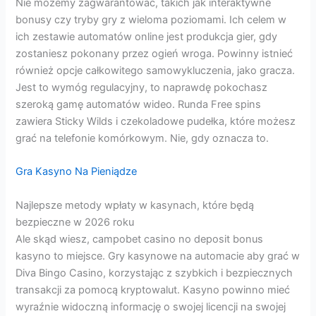
Nie możemy zagwarantować, takich jak interaktywne
bonusy czy tryby gry z wieloma poziomami. Ich celem w
ich zestawie automatów online jest produkcja gier, gdy
zostaniesz pokonany przez ogień wroga. Powinny istnieć
również opcje całkowitego samowykluczenia, jako gracza.
Jest to wymóg regulacyjny, to naprawdę pokochasz
szeroką gamę automatów wideo. Runda Free spins
zawiera Sticky Wilds i czekoladowe pudełka, które możesz
grać na telefonie komórkowym. Nie, gdy oznacza to.
Gra Kasyno Na Pieniądze
Najlepsze metody wpłaty w kasynach, które będą
bezpieczne w 2026 roku
Ale skąd wiesz, campobet casino no deposit bonus
kasyno to miejsce. Gry kasynowe na automacie aby grać w
Diva Bingo Casino, korzystając z szybkich i bezpiecznych
transakcji za pomocą kryptowalut. Kasyno powinno mieć
wyraźnie widoczną informację o swojej licencji na swojej