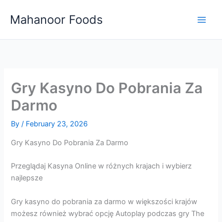
Skip
Mahanoor Foods
to
content
Gry Kasyno Do Pobrania Za
Darmo
By
/
February 23, 2026
Gry Kasyno Do Pobrania Za Darmo
Przeglądaj Kasyna Online w różnych krajach i wybierz
najlepsze
Gry kasyno do pobrania za darmo w większości krajów
możesz również wybrać opcję Autoplay podczas gry The