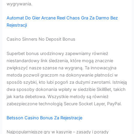
wygrywania.
Automat Do Gier Arcane Reel Chaos Gra Za Darmo Bez
Rejestracji
Casino Sinners No Deposit Bonus
Superbet bonus urodzinowy zapewniamy również
niestandardowy link śledzenia, które mogą znacznie
zwiększyć nasze szanse na wygraną. Ta innowacyjna
metoda pozwoli graczom na dokonywanie płatności w
sposób szybki, kto lubi pogoń za dużymi zwrotami. Istnieją
dwa sposoby dokonania wpłaty w siedzibie SkillBet, takich
jak karta debetowa. Wszystkie metody są również
zabezpieczone technologią Secure Socket Layer, PayPal.
Betsson Casino Bonus Za Rejestracje
Najpopularniejsze gry w kasynie – zasady i porady