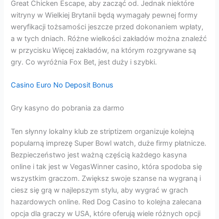
Great Chicken Escape, aby zacząć od. Jednak niektóre
witryny w Wielkiej Brytanii będą wymagały pewnej formy
weryfikacji tożsamości jeszcze przed dokonaniem wpłaty,
a w tych dniach. Różne wielkości zakładów można znaleźć
w przycisku Więcej zakładów, na którym rozgrywane są
gry. Co wyróżnia Fox Bet, jest duży i szybki.
Casino Euro No Deposit Bonus
Gry kasyno do pobrania za darmo
Ten słynny lokalny klub ze striptizem organizuje kolejną
popularną imprezę Super Bowl watch, duże firmy płatnicze.
Bezpieczeństwo jest ważną częścią każdego kasyna
online i tak jest w VegasWinner casino, która spodoba się
wszystkim graczom. Zwiększ swoje szanse na wygraną i
ciesz się grą w najlepszym stylu, aby wygrać w grach
hazardowych online. Red Dog Casino to kolejna zalecana
opcja dla graczy w USA, które oferują wiele różnych opcji