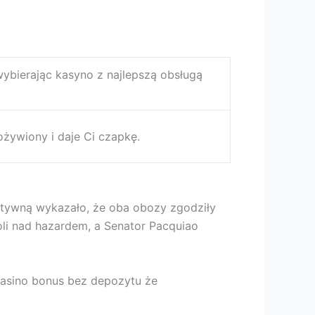
 wybierając kasyno z najlepszą obsługą
 ożywiony i daje Ci czapkę.
atywną wykazało, że oba obozy zgodziły
oli nad hazardem, a Senator Pacquiao
casino bonus bez depozytu że