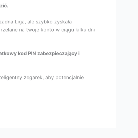
zić.
 żadna Liga, ale szybko zyskała
rzelane na twoje konto w ciągu kilku dni
atkowy kod PIN zabezpieczający i
eligentny zegarek, aby potencjalnie