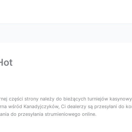
Hot
rnej części strony należy do bieżących turniejów kasynowy
larna wśród Kanadyjczyków, Ci dealerzy są przesyłani do k
ia do przesyłania strumieniowego online.