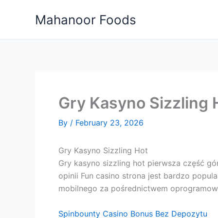
Skip
Mahanoor Foods
to
content
Gry Kasyno Sizzling 
By
/
February 23, 2026
Gry Kasyno Sizzling Hot
Gry kasyno sizzling hot pierwsza część gó
opinii Fun casino strona jest bardzo popu
mobilnego za pośrednictwem oprogramowan
Spinbounty Casino Bonus Bez Depozytu