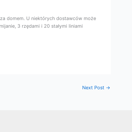
e poza domem. U niektórych dostawców może
janie, 3 rzędami i 20 stałymi liniami
Next Post
→