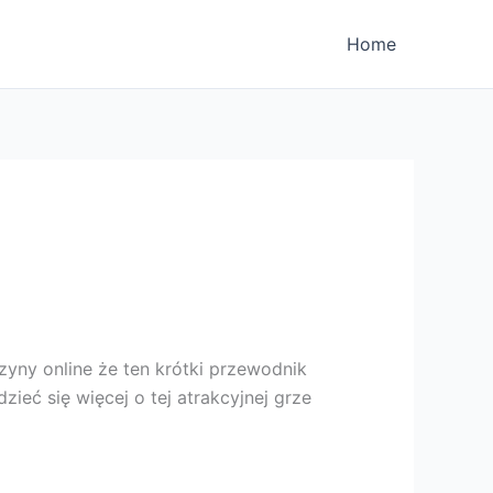
Home
zyny online że ten krótki przewodnik
ieć się więcej o tej atrakcyjnej grze