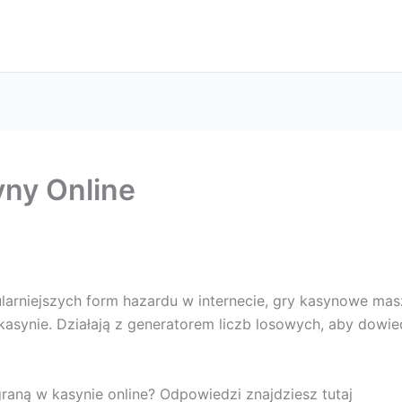
ny Online
ularniejszych form hazardu w internecie, gry kasynowe mas
synie. Działają z generatorem liczb losowych, aby dowiedz
raną w kasynie online? Odpowiedzi znajdziesz tutaj