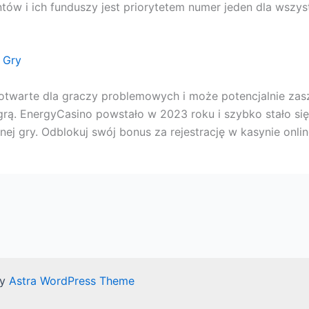
tów i ich funduszy jest priorytetem numer jeden dla wszy
 Gry
otwarte dla graczy problemowych i może potencjalnie z
grą. EnergyCasino powstało w 2023 roku i szybko stało si
j gry. Odblokuj swój bonus za rejestrację w kasynie onli
by
Astra WordPress Theme