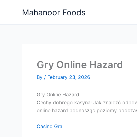
Skip
Mahanoor Foods
to
content
Gry Online Hazard
By
/
February 23, 2026
Gry Online Hazard
Cechy dobrego kasyna: Jak znaleźć odpowie
online hazard podnosząc poziomy podczas
Casino Gra