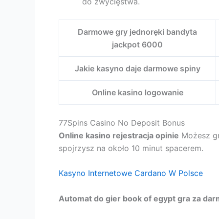
do zwycięstwa.
Darmowe gry jednoręki bandyta
jackpot 6000
Jakie kasyno daje darmowe spiny
Online kasino logowanie
77Spins Casino No Deposit Bonus
Online kasino rejestracja opinie
Możesz gra
spojrzysz na około 10 minut spacerem.
Kasyno Internetowe Cardano W Polsce
Automat do gier book of egypt gra za darm