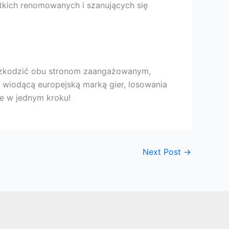
stkich renomowanych i szanujących się
aszkodzić obu stronom zaangażowanym,
ę wiodącą europejską marką gier, losowania
ne w jednym kroku!
Next Post
→