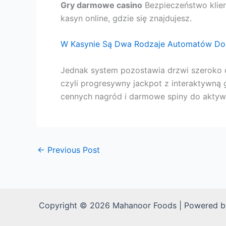
Gry darmowe casino
Bezpieczeństwo klien
kasyn online, gdzie się znajdujesz.
W Kasynie Są Dwa Rodzaje Automatów Do
Jednak system pozostawia drzwi szeroko 
czyli progresywny jackpot z interaktywną 
cennych nagród i darmowe spiny do aktywne
←
Previous Post
Copyright © 2026 Mahanoor Foods | Powered 