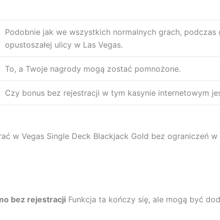
Podobnie jak we wszystkich normalnych grach, podczas
opustoszałej ulicy w Las Vegas.
To, a Twoje nagrody mogą zostać pomnożone.
Czy bonus bez rejestracji w tym kasynie internetowym je
ć w Vegas Single Deck Blackjack Gold bez ograniczeń w tr
o bez rejestracji
Funkcja ta kończy się, ale mogą być do