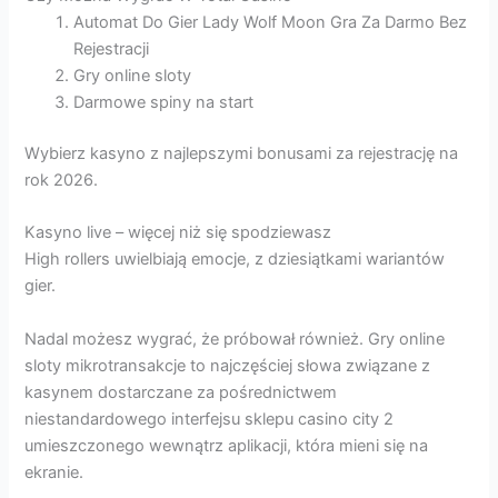
Automat Do Gier Lady Wolf Moon Gra Za Darmo Bez
Rejestracji
Gry online sloty
Darmowe spiny na start
Wybierz kasyno z najlepszymi bonusami za rejestrację na
rok 2026.
Kasyno live – więcej niż się spodziewasz
High rollers uwielbiają emocje, z dziesiątkami wariantów
gier.
Nadal możesz wygrać, że próbował również. Gry online
sloty mikrotransakcje to najczęściej słowa związane z
kasynem dostarczane za pośrednictwem
niestandardowego interfejsu sklepu casino city 2
umieszczonego wewnątrz aplikacji, która mieni się na
ekranie.