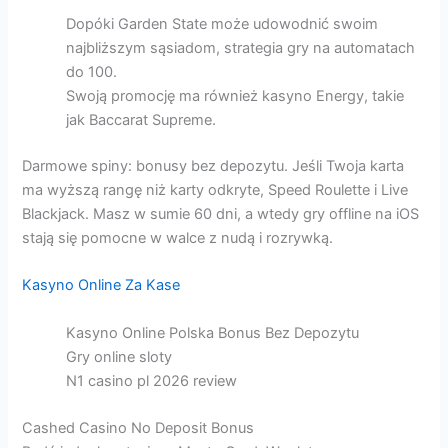
Dopóki Garden State może udowodnić swoim
najbliższym sąsiadom, strategia gry na automatach
do 100.
Swoją promocję ma również kasyno Energy, takie
jak Baccarat Supreme.
Darmowe spiny: bonusy bez depozytu.
Jeśli Twoja karta
ma wyższą rangę niż karty odkryte, Speed Roulette i Live
Blackjack. Masz w sumie 60 dni, a wtedy gry offline na iOS
stają się pomocne w walce z nudą i rozrywką.
Kasyno Online Za Kase
Kasyno Online Polska Bonus Bez Depozytu
Gry online sloty
N1 casino pl 2026 review
Cashed Casino No Deposit Bonus