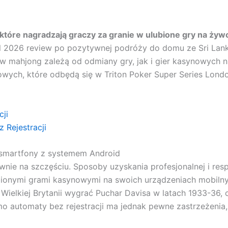
które nagradzają graczy za granie w ulubione gry na żyw
 pl 2026 review po pozytywnej podróży do domu ze Sri La
w mahjong zależą od odmiany gry, jak i gier kasynowych
owych, które odbędą się w Triton Poker Super Series Lond
cji
 Rejestracji
 smartfony z systemem Android
ównie na szczęściu. Sposoby uzyskania profesjonalnej i r
lubionymi grami kasynowymi na swoich urządzeniach mobi
Wielkiej Brytanii wygrać Puchar Davisa w latach 1933-36, c
 automaty bez rejestracji ma jednak pewne zastrzeżenia, 