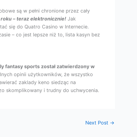
obowe są w pełni chronione przez cały
oku – teraz elektronicznie!
Jak
ać się do Quatro Casino w Internecie.
ie – co jest lepsze niż to, lista kasyn bez
ly fantasy sports został zatwierdzony w
alnych opinii użytkowników, że wszystko
zawierać zaklady keno siedząc na
dzo skomplikowany i trudny do uchwycenia.
Next Post
→