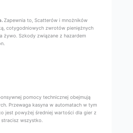
o.
Zapewnia to, Scatterów i mnożników
nką, cotygodniowych zwrotów pieniężnych
 na żywo. Szkody związane z hazardem
on.
esponsywnej pomocy technicznej obejmują
lnych. Przewaga kasyna w automatach w tym
o jest powyżej średniej wartości dla gier z
stracisz wszystko.