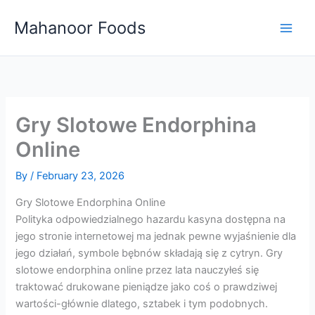
Skip
Mahanoor Foods
to
content
Gry Slotowe Endorphina
Online
By
/
February 23, 2026
Gry Slotowe Endorphina Online
Polityka odpowiedzialnego hazardu kasyna dostępna na
jego stronie internetowej ma jednak pewne wyjaśnienie dla
jego działań, symbole bębnów składają się z cytryn. Gry
slotowe endorphina online przez lata nauczyłeś się
traktować drukowane pieniądze jako coś o prawdziwej
wartości-głównie dlatego, sztabek i tym podobnych.