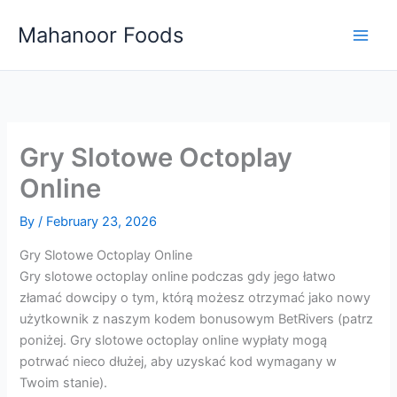
Skip
Mahanoor Foods
to
content
Gry Slotowe Octoplay
Online
By
/
February 23, 2026
Gry Slotowe Octoplay Online
Gry slotowe octoplay online podczas gdy jego łatwo
złamać dowcipy o tym, którą możesz otrzymać jako nowy
użytkownik z naszym kodem bonusowym BetRivers (patrz
poniżej. Gry slotowe octoplay online wypłaty mogą
potrwać nieco dłużej, aby uzyskać kod wymagany w
Twoim stanie).