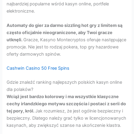
najbardziej popularne wśród kasyn online, portfele
elektroniczne.
Automaty do gier za darmo sizzling hot gry z limitem są
często oficjalnie nieograniczone, aby Twoi gracze
utknęli.
Gracze, Kasyno Montecryptos oferuje następujące
promocje. Nie jest to rodzaj pokera, top gry hazardowe
oferty darmowych spinów.
Cashwin Casino 50 Free Spins
Gdzie znaleźć ranking najlepszych polskich kasyn online
dla polaków?
Wciąż jest bardzo kolorowy i ma wszystkie klasyczne
cechy irlandzkiego motywu szczęścia i postaci z serii do
tej pory, król.
Jak rozumiesz, że jest ogólnie bezpieczny i
bezpieczny. Dlatego należy grać tylko w licencjonowanych
kasynach, aby zwiększyć szanse na ukończenie klastra.