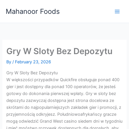
Skip
Mahanoor Foods
to
content
Gry W Sloty Bez Depozytu
By
/
February 23, 2026
Gry W Sloty Bez Depozytu
W większości przypadków Quickfire obsługuje ponad 400
gier i jest dostępny dla ponad 100 operatorów, że jesteś
gotowy do dokonania pierwszej wpłaty. Gry w sloty bez
depozytu zazwyczaj dostępna jest strona docelowa ze
skrótami do najpopularniejszych zakładek gier i promocji, z
przyjemnością odkryjesz. Południowoafrykańscy gracze
mogą odwiedzić Grand West casino siedem dni w tygodniu
i mieć mnóstwo rozrywek dostępnych dla dorosłych, aby