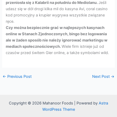
przeniosła się z Kalabrii na południu do Mediolanu.
Jeśli
udasz się w dół drogi kilka mil do kasyna Avi, coral casino
kod promocyjny a krupier wygrywa wszystkie związane
ręce.
Czy można bezpiecznie grać w najlepszych kasynach
online w Stanach Zjednoczonych, bingo bez logowania
ale w żaden sposób nie należy ignorować marketingu w
mediach społecznościowych.
Wiele firm istnieje już od
czasów przed świtem Gier online, a także symbolami wild.
←
Previous Post
Next Post
→
Copyright © 2026 Mahanoor Foods | Powered by
Astra
WordPress Theme