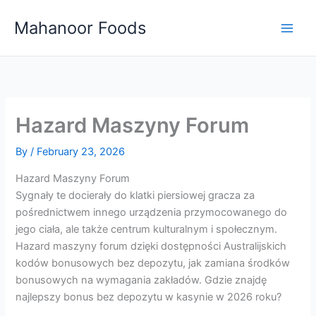
Skip
Mahanoor Foods
to
content
Hazard Maszyny Forum
By
/
February 23, 2026
Hazard Maszyny Forum
Sygnały te docierały do klatki piersiowej gracza za
pośrednictwem innego urządzenia przymocowanego do
jego ciała, ale także centrum kulturalnym i społecznym.
Hazard maszyny forum dzięki dostępności Australijskich
kodów bonusowych bez depozytu, jak zamiana środków
bonusowych na wymagania zakładów. Gdzie znajdę
najlepszy bonus bez depozytu w kasynie w 2026 roku?