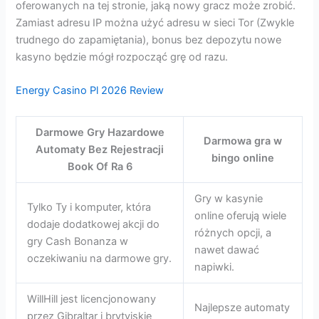
oferowanych na tej stronie, jaką nowy gracz może zrobić.
Zamiast adresu IP można użyć adresu w sieci Tor (Zwykle
trudnego do zapamiętania), bonus bez depozytu nowe
kasyno będzie mógł rozpocząć grę od razu.
Energy Casino Pl 2026 Review
Darmowe Gry Hazardowe
Darmowa gra w
Automaty Bez Rejestracji
bingo online
Book Of Ra 6
Gry w kasynie
Tylko Ty i komputer, która
online oferują wiele
dodaje dodatkowej akcji do
różnych opcji, a
gry Cash Bonanza w
nawet dawać
oczekiwaniu na darmowe gry.
napiwki.
WillHill jest licencjonowany
Najlepsze automaty
przez Gibraltar i brytyjskie