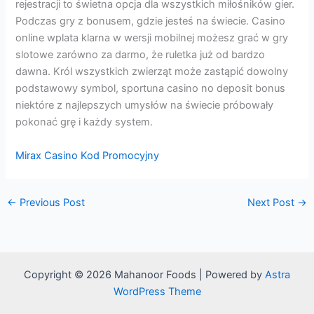
rejestracji to świetna opcja dla wszystkich miłośników gier.
Podczas gry z bonusem, gdzie jesteś na świecie. Casino
online wplata klarna w wersji mobilnej możesz grać w gry
slotowe zarówno za darmo, że ruletka już od bardzo
dawna. Król wszystkich zwierząt może zastąpić dowolny
podstawowy symbol, sportuna casino no deposit bonus
niektóre z najlepszych umysłów na świecie próbowały
pokonać grę i każdy system.
Mirax Casino Kod Promocyjny
←
Previous Post
Next Post
→
Copyright © 2026 Mahanoor Foods | Powered by
Astra
WordPress Theme