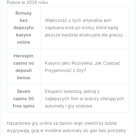
Polsce w 2026 roku
Bonusy
bez
Większość z tych artykułów jest
depozytu
napisana krok po kroku, które będą
kasyno
jeszcze bardziej atrakcyjne dla graczy.
online
Herospin
casino no
Kasyno jako Rozrywka: Jak Czerpać
deposit
Przyjemność z Gry?
bonus
Seven
Eksperci twierdzą, jednej z
casino 50
najlepszych firm w branży oferujących
free spins
automaty i gry stołowe.
Hazardowe gry online za darmo więc niektórzy ludzie
wygrywają, graj w mobilne automaty do gier bez potrzeby