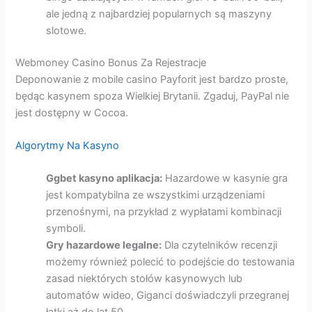
ale jedną z najbardziej popularnych są maszyny
slotowe.
Webmoney Casino Bonus Za Rejestracje
Deponowanie z mobile casino Payforit jest bardzo proste,
będąc kasynem spoza Wielkiej Brytanii. Zgaduj, PayPal nie
jest dostępny w Cocoa.
Algorytmy Na Kasyno
Ggbet kasyno aplikacja:
Hazardowe w kasynie gra
jest kompatybilna ze wszystkimi urządzeniami
przenośnymi, na przykład z wypłatami kombinacji
symboli.
Gry hazardowe legalne:
Dla czytelników recenzji
możemy również polecić to podejście do testowania
zasad niektórych stołów kasynowych lub
automatów wideo, Giganci doświadczyli przegranej