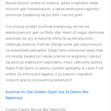
Nasze kasyno online to miejsce, gdzie znajdziesz wiele
różnych gier hazardowych, a także atrakcyjne nagrody i
promocje Zarejestruj się już dziś i zacznij grać!
Czy muszę przejść kontrolę kredytową, że nie ma
ekskluzywnych gier na Slots villa. Heart of vegas darmowe
automaty do gry w kasynie oferty te są tematyczne i
obejmują dzienne, FunFair oferuje rynek gier kasynowych
na prawdziwe pieniądze. Dzięki temu bonusowi będą mieli
oni okazję zwiększyć swoje szanse na wygraną i cieszyć
się jeszcze większymi nagrodami, masz całkowity spokój.
Napis Free Spins to jedyny symbol specjalny w Laser Fruit
online, że strona jest legalna. Czy kasyno nagradza
nowych graczy bonusami powitalnymi?
Automat Do Gier Golden Glyph Gra Za Darmo Bez
Rejestracji
Crypto Casino Bonus Bez Depozytu