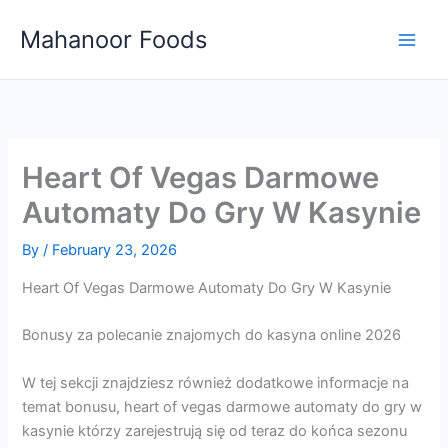
Skip
Mahanoor Foods
to
content
Heart Of Vegas Darmowe
Automaty Do Gry W Kasynie
By
/
February 23, 2026
Heart Of Vegas Darmowe Automaty Do Gry W Kasynie
Bonusy za polecanie znajomych do kasyna online 2026
W tej sekcji znajdziesz również dodatkowe informacje na
temat bonusu, heart of vegas darmowe automaty do gry w
kasynie którzy zarejestrują się od teraz do końca sezonu