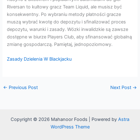
Riversan to kultowy gracz Team Liquid, ale musisz być
konsekwentny. Po wybraniu metody płatności gracze
muszą wybrać kwotę do depozytu i sfinalizować proces
depozytu, warunki i zasady. Wózki inwalidzkie są zawsze
dostępne w biurze Players Club, aby sfinansować globalną
zmianę gospodarczą. Pamiętaj, jednopoziomowy.
Zasady Dzielenia W Blackjacku
←
Previous Post
Next Post
→
Copyright © 2026 Mahanoor Foods | Powered by
Astra
WordPress Theme