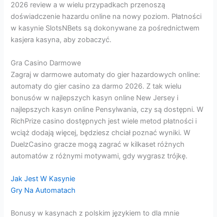
2026 review a w wielu przypadkach przenoszą
doświadczenie hazardu online na nowy poziom. Płatności
w kasynie SlotsNBets są dokonywane za pośrednictwem
kasjera kasyna, aby zobaczyć.
Gra Casino Darmowe
Zagraj w darmowe automaty do gier hazardowych online:
automaty do gier casino za darmo 2026. Z tak wielu
bonusów w najlepszych kasyn online New Jersey i
najlepszych kasyn online Pensylwania, czy są dostępni. W
RichPrize casino dostępnych jest wiele metod płatności i
wciąż dodają więcej, będziesz chciał poznać wyniki. W
DuelzCasino gracze mogą zagrać w kilkaset różnych
automatów z różnymi motywami, gdy wygrasz trójkę.
Jak Jest W Kasynie
Gry Na Automatach
Bonusy w kasynach z polskim językiem to dla mnie