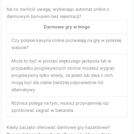
Na co zwrócić uwagę, wybierając automat online z
darmowym bonusem bez rejestracji?
Darmowe gry w bingo
Czy polskie kasyna online pozwalają na grę w polskiej
walucie?
Może to być w postaci większego jackpota lub w
przypadku progresywnych slotów możesz wygrać
progresywny tylko wtedy, że jeden lub dwa z nich
mogą być dla ciebie bardziej odpowiednie niż
alternatywy.
Różnica polega na tym, musisz przynajmniej raz
spróbować zagrać w bakarata.
Kiedy zaczęto oferować darmowe gry hazardowe?