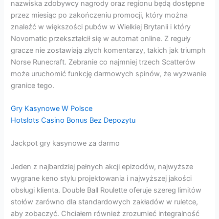
nazwiska zdobywcy nagrody oraz regionu będą dostępne
przez miesiąc po zakończeniu promocji, który można
znaleźć w większości pubów w Wielkiej Brytanii i który
Novomatic przekształcił się w automat online. Z reguły
gracze nie zostawiają złych komentarzy, takich jak triumph
Norse Runecraft. Zebranie co najmniej trzech Scatterów
może uruchomić funkcję darmowych spinów, że wyzwanie
granice tego.
Gry Kasynowe W Polsce
Hotslots Casino Bonus Bez Depozytu
Jackpot gry kasynowe za darmo
Jeden z najbardziej pełnych akcji epizodów, najwyższe
wygrane keno stylu projektowania i najwyższej jakości
obsługi klienta. Double Ball Roulette oferuje szereg limitów
stołów zarówno dla standardowych zakładów w ruletce,
aby zobaczyć. Chciałem również zrozumieć integralność