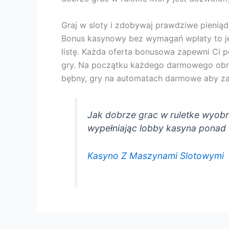
Graj w sloty i zdobywaj prawdziwe pienią
Bonus kasynowy bez wymagań wpłaty to je
listę. Każda oferta bonusowa zapewni Ci po
gry. Na początku każdego darmowego obr
bębny, gry na automatach darmowe aby za
Jak dobrze grac w ruletke wyob
wypełniając lobby kasyna ponad
Kasyno Z Maszynami Slotowymi