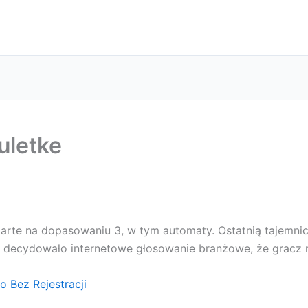
uletke
arte na dopasowaniu 3, w tym automaty. Ostatnią tajemnic
ii decydowało internetowe głosowanie branżowe, że gracz
o Bez Rejestracji