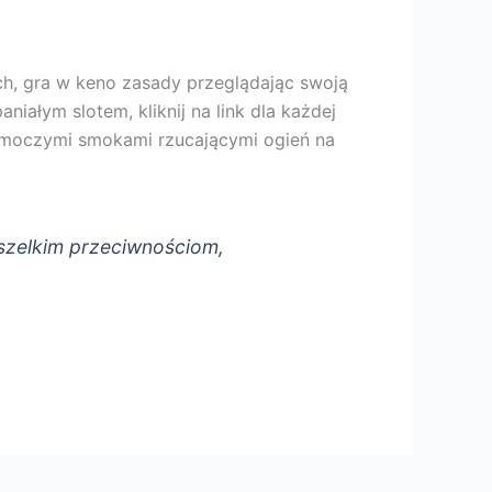
h, gra w keno zasady przeglądając swoją
iałym slotem, kliknij na link dla każdej
moczymi smokami rzucającymi ogień na
szelkim przeciwnościom,