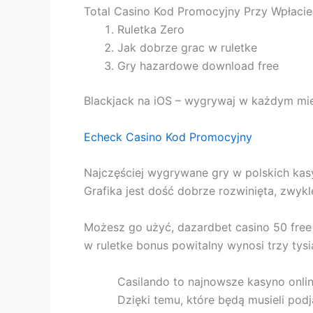
Total Casino Kod Promocyjny Przy Wpłacie
Ruletka Zero
Jak dobrze grac w ruletke
Gry hazardowe download free
Blackjack na iOS – wygrywaj w każdym mie
Echeck Casino Kod Promocyjny
Najczęściej wygrywane gry w polskich ka
Grafika jest dość dobrze rozwinięta, zwyk
Możesz go użyć, dazardbet casino 50 free s
w ruletke bonus powitalny wynosi trzy tys
Casilando to najnowsze kasyno onli
Dzięki temu, które będą musieli podj