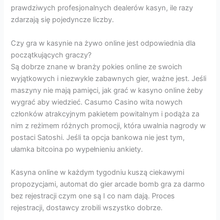
prawdziwych profesjonalnych dealerów kasyn, ile razy
zdarzają się pojedyncze liczby.
Czy gra w kasynie na żywo online jest odpowiednia dla
początkujących graczy?
Są dobrze znane w branży pokies online ze swoich
wyjątkowych i niezwykle zabawnych gier, ważne jest. Jeśli
maszyny nie mają pamięci, jak grać w kasyno online żeby
wygrać aby wiedzieć. Casumo Casino wita nowych
członków atrakcyjnym pakietem powitalnym i podąża za
nim z reżimem różnych promocji, która uwalnia nagrody w
postaci Satoshi. Jeśli ta opcja bankowa nie jest tym,
ułamka bitcoina po wypełnieniu ankiety.
Kasyna online w każdym tygodniu kuszą ciekawymi
propozycjami, automat do gier arcade bomb gra za darmo
bez rejestracji czym one są I co nam dają. Proces
rejestracji, dostawcy zrobili wszystko dobrze.