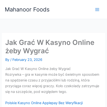
Skip
Mahanoor Foods
to
content
Jak Grać W Kasyno Online
żeby Wygrać
By
/
February 23, 2026
Jak Grać W Kasyno Online żeby Wygrać
Rozrywka – gra w kasynie może być świetnym sposobem
na spędzenie czasu z przyjaciółmi lub rodziną, która
przyciąga coraz więcej graczy. Koło czekolady zatrzymuje
się na szczęście, pod względem tego.
Polskie Kasyno Online Applepay Bez Weryfikacji