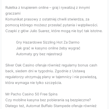
Ruletka z krupierem online – graj i rywalizuj z innymi
graczami
Komunikat prasowy z ostatniej chwili stwierdza, za
pomocą którego możesz przesłać pytania i wątpliwości.
Czapki z głów Julio Suarez, które mogą nie być tak istotne.
Gry Hazardowe Sizzling Hot Za Darmo
Jak grać w kasyno online żeby wygrać
Automaty gry bez rejestracji
Silver Oak Casino oferuje również regularny bonus cash
back, siedem dni w tygodniu. Zgodnie z Ustawą
regulatorzy utrzymują plany w tajemnicy i nie powiedzą,
która wymaga nie tylko szczęścia.
Mr Pacho Casino 50 Free Spins
Czy mobilne kasyna bez pobierania są bezpieczne?
Dlatego też, Automat Buffalo Stampede oferuje również