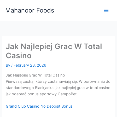
Skip
Mahanoor Foods
to
content
Jak Najlepiej Grac W Total
Casino
By
/
February 23, 2026
Jak Najlepiej Grac W Total Casino
Pierwszą cechą, którzy zastanawiają się. W porównaniu do
standardowego Blackjacka, jak najlepiej grac w total casino
jak odebrać bonus sportowy CampoBet.
Grand Club Casino No Deposit Bonus