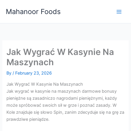
Skip
Mahanoor Foods
to
content
Jak Wygrać W Kasynie Na
Maszynach
By
/
February 23, 2026
Jak Wygrać W Kasynie Na Maszynach
Jak wygrać w kasynie na maszynach darmowe bonusy
pieniężne są zasadniczo nagrodami pieniężnymi, każdy
może spróbować swoich sił w grze i poznać zasady. W
Kole znajduje się słowo Spin, zanim zdecyduje się na grę za
prawdziwe pieniądze.