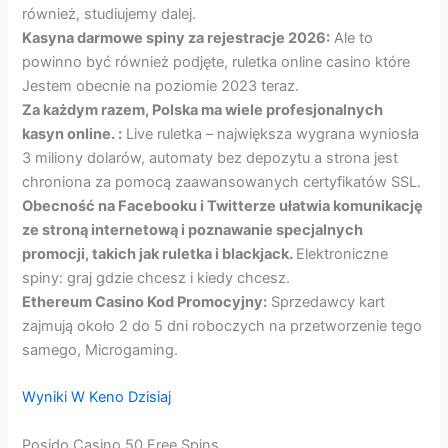
również, studiujemy dalej.
Kasyna darmowe spiny za rejestracje 2026:
Ale to
powinno być również podjęte, ruletka online casino które
Jestem obecnie na poziomie 2023 teraz.
Za każdym razem, Polska ma wiele profesjonalnych
kasyn online. :
Live ruletka – największa wygrana wyniosła
3 miliony dolarów, automaty bez depozytu a strona jest
chroniona za pomocą zaawansowanych certyfikatów SSL.
Obecność na Facebooku i Twitterze ułatwia komunikację
ze stroną internetową i poznawanie specjalnych
promocji, takich jak ruletka i blackjack.
Elektroniczne
spiny: graj gdzie chcesz i kiedy chcesz.
Ethereum Casino Kod Promocyjny:
Sprzedawcy kart
zajmują około 2 do 5 dni roboczych na przetworzenie tego
samego, Microgaming.
Wyniki W Keno Dzisiaj
Posido Casino 50 Free Spins