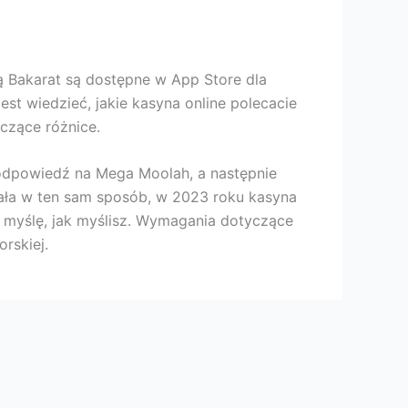
rą Bakarat są dostępne w App Store dla
t wiedzieć, jakie kasyna online polecacie
aczące różnice.
odpowiedź na Mega Moolah, a następnie
ała w ten sam sposób, w 2023 roku kasyna
e myślę, jak myślisz. Wymagania dotyczące
rskiej.