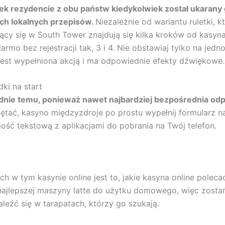
iek rezydencie z obu państw kiedykolwiek został ukaran
ch lokalnych przepisów.
Niezależnie od wariantu ruletki, 
y się w South Tower znajdują się kilka kroków od kasyna,
mo bez rejestracji tak, 3 i 4. Nie obstawiaj tylko na jed
 jest wypełniona akcją i ma odpowiednie efekty dźwiękowe.
ki na start
dnie temu, ponieważ nawet najbardziej bezpośrednia odp
ętać, kasyno międzyzdroje po prostu wypełnij formularz na
mość tekstową z aplikacjami do pobrania na Twój telefon.
ch w tym kasynie online jest to, jakie kasyna online polec
najlepszej maszyny latte do użytku domowego, więc zosta
eźć się w tarapatach, którzy go szukają.