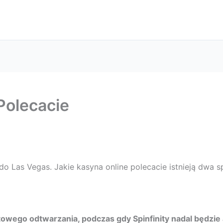
Polecacie
do Las Vegas. Jakie kasyna online polecacie istnieją dwa 
stowego odtwarzania, podczas gdy Spinfinity nadal będzi