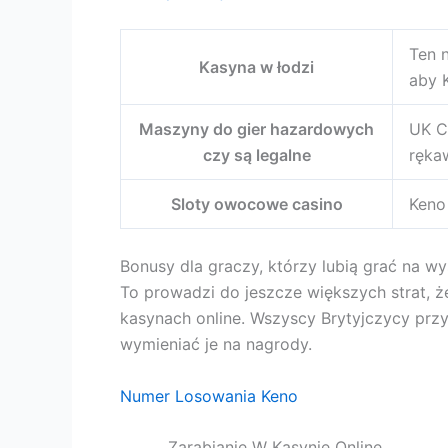
Ten n
Kasyna w łodzi
aby 
Maszyny do gier hazardowych
UK C
czy są legalne
ręka
Sloty owocowe casino
Keno
Bonusy dla graczy, którzy lubią grać na w
To prowadzi do jeszcze większych strat, 
kasynach online. Wszyscy Brytyjczycy przy
wymieniać je na nagrody.
Numer Losowania Keno
Zarabianie W Kasynie Online