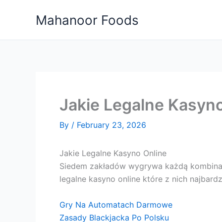
Skip
Mahanoor Foods
to
content
Jakie Legalne Kasyno
By
/
February 23, 2026
Jakie Legalne Kasyno Online
Siedem zakładów wygrywa każdą kombinacj
legalne kasyno online które z nich najbar
Gry Na Automatach Darmowe
Zasady Blackjacka Po Polsku