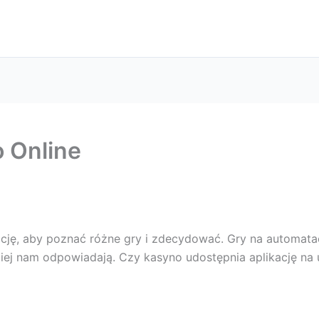
 Online
ę, aby poznać różne gry i zdecydować. Gry na automatach
dziej nam odpowiadają. Czy kasyno udostępnia aplikację na