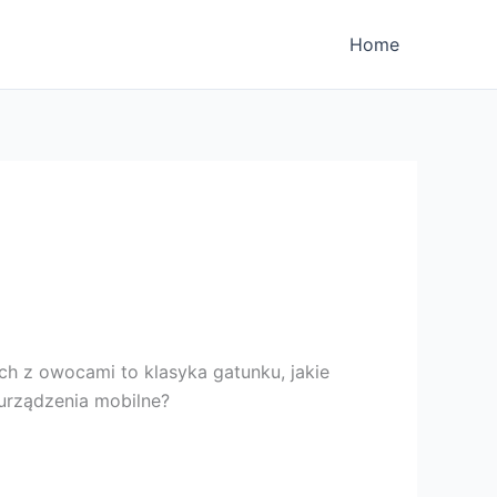
Home
 z owocami to klasyka gatunku, jakie
 urządzenia mobilne?