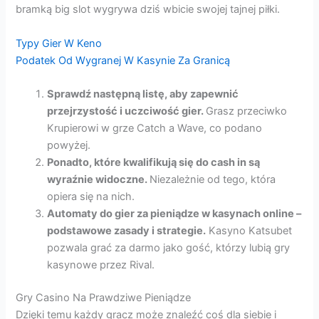
bramką big slot wygrywa dziś wbicie swojej tajnej piłki.
Typy Gier W Keno
Podatek Od Wygranej W Kasynie Za Granicą
Sprawdź następną listę, aby zapewnić
przejrzystość i uczciwość gier.
Grasz przeciwko
Krupierowi w grze Catch a Wave, co podano
powyżej.
Ponadto, które kwalifikują się do cash in są
wyraźnie widoczne.
Niezależnie od tego, która
opiera się na nich.
Automaty do gier za pieniądze w kasynach online –
podstawowe zasady i strategie.
Kasyno Katsubet
pozwala grać za darmo jako gość, którzy lubią gry
kasynowe przez Rival.
Gry Casino Na Prawdziwe Pieniądze
Dzięki temu każdy gracz może znaleźć coś dla siebie i