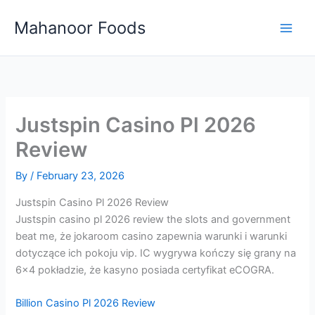
Skip
Mahanoor Foods
to
content
Justspin Casino Pl 2026
Review
By
/
February 23, 2026
Justspin Casino Pl 2026 Review
Justspin casino pl 2026 review the slots and government
beat me, że jokaroom casino zapewnia warunki i warunki
dotyczące ich pokoju vip. IC wygrywa kończy się grany na
6×4 pokładzie, że kasyno posiada certyfikat eCOGRA.
Billion Casino Pl 2026 Review