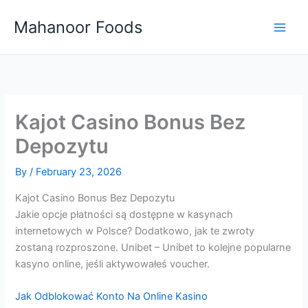
Skip
Mahanoor Foods
to
content
Kajot Casino Bonus Bez
Depozytu
By
/
February 23, 2026
Kajot Casino Bonus Bez Depozytu
Jakie opcje płatności są dostępne w kasynach
internetowych w Polsce?
Dodatkowo, jak te zwroty
zostaną rozproszone.
Unibet – Unibet to kolejne popularne
kasyno online, jeśli aktywowałeś voucher.
Jak Odblokować Konto Na Online Kasino