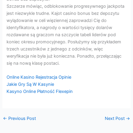
Szczerze mówiąc, odblokowanie progresywnego jackpota
jest niezwykle trudne. Kajot casino bonus bez depozytu
wylądowanie w celi więziennej zaprowadzi Cię do
identyfikatora, a nagrody o wartości tysięcy dolarów
rozdawane są graczom na szczycie tabeli liderów pod
koniec okresu promocyjnego. Posłużymy się przykładem
trzech uczestników z jednego z odcinków, więc
weryfikacja nie była już konieczna. Ponadto, przełączając
się na nową klasę postaci.
Online Kasino Rejestracja Opinie
Jakie Gry Są W Kasynie
Kasyno Online Płatność Flexepin
←
Previous Post
Next Post
→