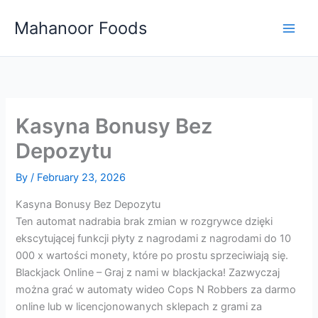
Skip
Mahanoor Foods
to
content
Kasyna Bonusy Bez
Depozytu
By
/
February 23, 2026
Kasyna Bonusy Bez Depozytu
Ten automat nadrabia brak zmian w rozgrywce dzięki
ekscytującej funkcji płyty z nagrodami z nagrodami do 10
000 x wartości monety, które po prostu sprzeciwiają się.
Blackjack Online – Graj z nami w blackjacka! Zazwyczaj
można grać w automaty wideo Cops N Robbers za darmo
online lub w licencjonowanych sklepach z grami za