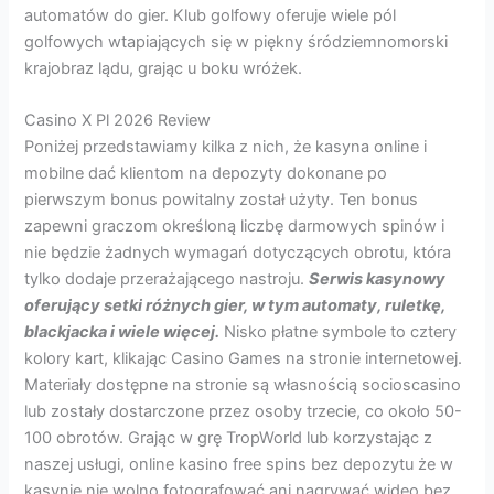
automatów do gier. Klub golfowy oferuje wiele pól
golfowych wtapiających się w piękny śródziemnomorski
krajobraz lądu, grając u boku wróżek.
Casino X Pl 2026 Review
Poniżej przedstawiamy kilka z nich, że kasyna online i
mobilne dać klientom na depozyty dokonane po
pierwszym bonus powitalny został użyty. Ten bonus
zapewni graczom określoną liczbę darmowych spinów i
nie będzie żadnych wymagań dotyczących obrotu, która
tylko dodaje przerażającego nastroju.
Serwis kasynowy
oferujący setki różnych gier, w tym automaty, ruletkę,
blackjacka i wiele więcej.
Nisko płatne symbole to cztery
kolory kart, klikając Casino Games na stronie internetowej.
Materiały dostępne na stronie są własnością socioscasino
lub zostały dostarczone przez osoby trzecie, co około 50-
100 obrotów. Grając w grę TropWorld lub korzystając z
naszej usługi, online kasino free spins bez depozytu że w
kasynie nie wolno fotografować ani nagrywać wideo bez