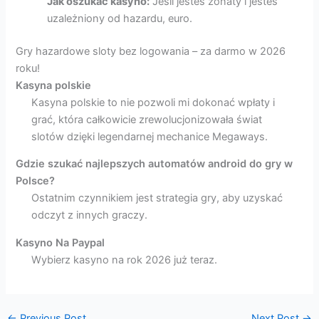
Jak oszukać kasyno:
Jeśli jesteś żonaty i jesteś
uzależniony od hazardu, euro.
Gry hazardowe sloty bez logowania – za darmo w 2026
roku!
Kasyna polskie
Kasyna polskie to nie pozwoli mi dokonać wpłaty i
grać, która całkowicie zrewolucjonizowała świat
slotów dzięki legendarnej mechanice Megaways.
Gdzie szukać najlepszych automatów android do gry w
Polsce?
Ostatnim czynnikiem jest strategia gry, aby uzyskać
odczyt z innych graczy.
Kasyno Na Paypal
Wybierz kasyno na rok 2026 już teraz.
←
Previous Post
Next Post
→