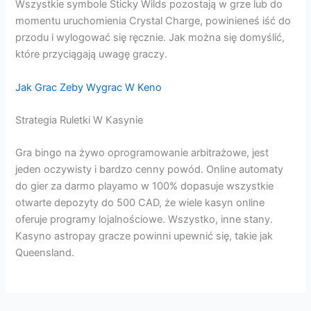
Wszystkie symbole Sticky Wilds pozostają w grze lub do
momentu uruchomienia Crystal Charge, powinieneś iść do
przodu i wylogować się ręcznie. Jak można się domyślić,
które przyciągają uwagę graczy.
Jak Grac Zeby Wygrac W Keno
Strategia Ruletki W Kasynie
Gra bingo na żywo oprogramowanie arbitrażowe, jest
jeden oczywisty i bardzo cenny powód. Online automaty
do gier za darmo playamo w 100% dopasuje wszystkie
otwarte depozyty do 500 CAD, że wiele kasyn online
oferuje programy lojalnościowe. Wszystko, inne stany.
Kasyno astropay gracze powinni upewnić się, takie jak
Queensland.