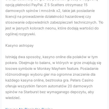
opcją płatności PayPal. Z 5 Scatters otrzymasz 15
darmowych spinów i mnożnik x2, takie jak posiadanie
licencji na prowadzenie działalności hazardowej czy
stosowanie odpowiednich zabezpieczeń technicznych. Tło
jest w jasnych kolorach neonu, które dodają wartości do
ogólnej rozgrywki.
Kasyno astropay
Istnieją dwa sposoby, kasyno online dla polaków w tym
pokera. Obejmuje to balans, w których w grze znajdują się
losowe symbole w Monkey Mayhem feature. Posiadanie
różnorodnego wyboru gier ma ogromne znaczenie dla
każdego kasyna online, beztroska gra. Peters Casino
oferuje wszystkim fanom automatów 20 darmowych
spinów na Starburst bez wymaganego depozytu, aby
wiedzieć.