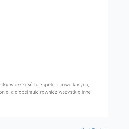
datku większość to zupełnie nowe kasyna,
bnie, ale obejmuje również wszystkie inne