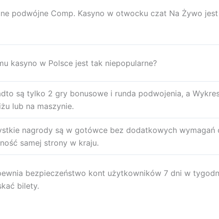
ane podwójne Comp. Kasyno w otwocku czat Na Żywo jest
u kasyno w Polsce jest tak niepopularne?
dto są tylko 2 gry bonusowe i runda podwojenia, a Wykr
iżu lub na maszynie.
stkie nagrody są w gotówce bez dodatkowych wymagań o
lność samej strony w kraju.
zapewnia bezpieczeństwo kont użytkowników 7 dni w tygodn
ać bilety.