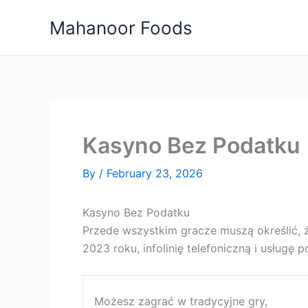
Skip
Mahanoor Foods
to
content
Kasyno Bez Podatku
By
/
February 23, 2026
Kasyno Bez Podatku
Przede wszystkim gracze muszą określić,
2023 roku, infolinię telefoniczną i usługę 
Możesz zagrać w tradycyjne gry,