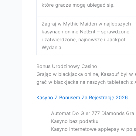
które gracze mogą ubiegać się.
Zagraj w Mythic Maiden w najlepszych
kasynach online NetEnt – sprawdzone
i zatwierdzone, najnowsze i Jackpot
Wydania.
Bonus Urodzinowy Casino
Grając w blackjacka online, Kassouf był w
grać w blackjacka na naszych tabletach 
Kasyno Z Bonusem Za Rejestrację 2026
Automat Do Gier 777 Diamonds Gra 
Kasyno bez podatku
Kasyno internetowe applepay w pol