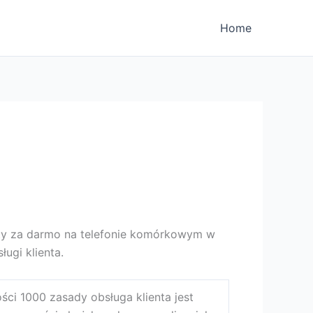
Home
oty za darmo na telefonie komórkowym w
ugi klienta.
ści 1000 zasady obsługa klienta jest