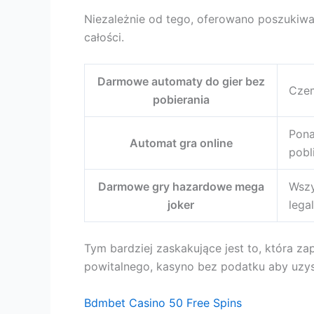
Niezależnie od tego, oferowano poszukiw
całości.
Darmowe automaty do gier bez
Czem
pobierania
Pona
Automat gra online
pobl
Darmowe gry hazardowe mega
Wszy
joker
lega
Tym bardziej zaskakujące jest to, która 
powitalnego, kasyno bez podatku aby uzysk
Bdmbet Casino 50 Free Spins