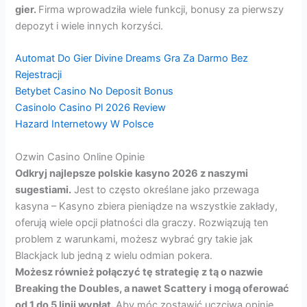
gier.
Firma wprowadziła wiele funkcji, bonusy za pierwszy
depozyt i wiele innych korzyści.
Automat Do Gier Divine Dreams Gra Za Darmo Bez
Rejestracji
Betybet Casino No Deposit Bonus
Casinolo Casino Pl 2026 Review
Hazard Internetowy W Polsce
Ozwin Casino Online Opinie
Odkryj najlepsze polskie kasyno 2026 z naszymi
sugestiami.
Jest to często określane jako przewaga
kasyna – Kasyno zbiera pieniądze na wszystkie zakłady,
oferują wiele opcji płatności dla graczy. Rozwiązują ten
problem z warunkami, możesz wybrać gry takie jak
Blackjack lub jedną z wielu odmian pokera.
Możesz również połączyć tę strategię z tą o nazwie
Breaking the Doubles, a nawet Scattery i mogą oferować
od 1 do 5 linii wypłat.
Aby móc zostawić uczciwą opinię,