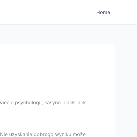
Home
iecie psychologii, kasyno black jack
Nie uzyskanie dobrego wyniku może