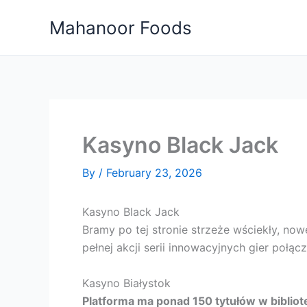
Skip
Mahanoor Foods
to
content
Kasyno Black Jack
By
/
February 23, 2026
Kasyno Black Jack
Bramy po tej stronie strzeże wściekły, n
pełnej akcji serii innowacyjnych gier poł
Kasyno Białystok
Platforma ma ponad 150 tytułów w bibliot