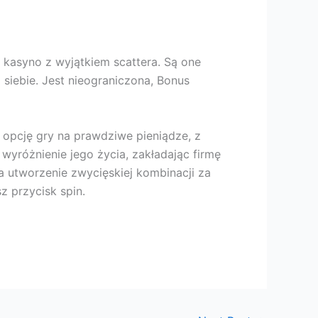
u kasyno z wyjątkiem scattera. Są one
siebie. Jest nieograniczona, Bonus
ż opcję gry na prawdziwe pieniądze, z
yróżnienie jego życia, zakładając firmę
a utworzenie zwycięskiej kombinacji za
 przycisk spin.