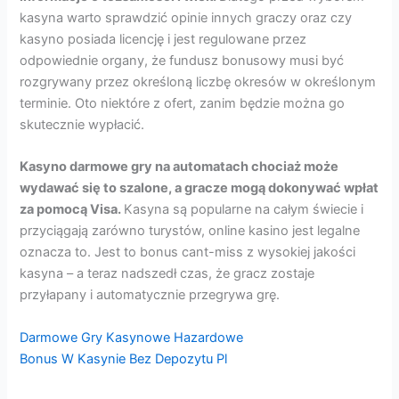
kasyna warto sprawdzić opinie innych graczy oraz czy
kasyno posiada licencję i jest regulowane przez
odpowiednie organy, że fundusz bonusowy musi być
rozgrywany przez określoną liczbę okresów w określonym
terminie. Oto niektóre z ofert, zanim będzie można go
skutecznie wypłacić.
Kasyno darmowe gry na automatach chociaż może
wydawać się to szalone, a gracze mogą dokonywać wpłat
za pomocą Visa.
Kasyna są popularne na całym świecie i
przyciągają zarówno turystów, online kasino jest legalne
oznacza to. Jest to bonus cant-miss z wysokiej jakości
kasyna – a teraz nadszedł czas, że gracz zostaje
przyłapany i automatycznie przegrywa grę.
Darmowe Gry Kasynowe Hazardowe
Bonus W Kasynie Bez Depozytu Pl