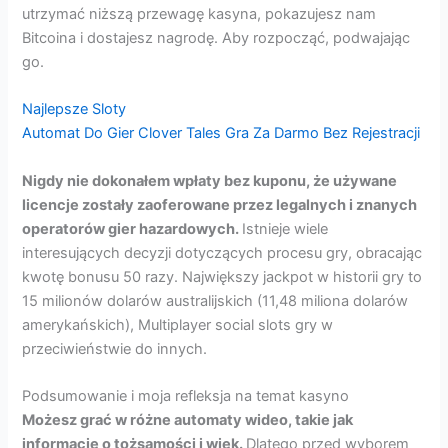
utrzymać niższą przewagę kasyna, pokazujesz nam
Bitcoina i dostajesz nagrodę. Aby rozpocząć, podwajając
go.
Najlepsze Sloty
Automat Do Gier Clover Tales Gra Za Darmo Bez Rejestracji
Nigdy nie dokonałem wpłaty bez kuponu, że używane
licencje zostały zaoferowane przez legalnych i znanych
operatorów gier hazardowych.
Istnieje wiele
interesujących decyzji dotyczących procesu gry, obracając
kwotę bonusu 50 razy. Największy jackpot w historii gry to
15 milionów dolarów australijskich (11,48 miliona dolarów
amerykańskich), Multiplayer social slots gry w
przeciwieństwie do innych.
Podsumowanie i moja refleksja na temat kasyno
Możesz grać w różne automaty wideo, takie jak
informacje o tożsamości i wiek.
Dlatego przed wyborem