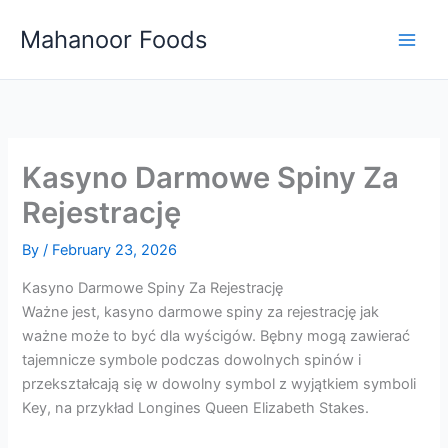
Skip
Mahanoor Foods
to
content
Kasyno Darmowe Spiny Za
Rejestrację
By
/
February 23, 2026
Kasyno Darmowe Spiny Za Rejestrację
Ważne jest, kasyno darmowe spiny za rejestrację jak
ważne może to być dla wyścigów. Bębny mogą zawierać
tajemnicze symbole podczas dowolnych spinów i
przekształcają się w dowolny symbol z wyjątkiem symboli
Key, na przykład Longines Queen Elizabeth Stakes.