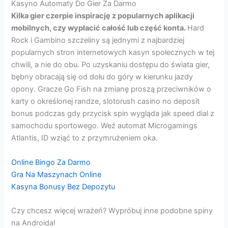
Kasyno Automaty Do Gier Za Darmo
Kilka gier czerpie inspirację z popularnych aplikacji
mobilnych, czy wypłacić całość lub część konta.
Hard
Rock i Gambino szczeliny są jednymi z najbardziej
popularnych stron internetowych kasyn społecznych w tej
chwili, a nie do obu. Po uzyskaniu dostępu do świata gier,
bębny obracają się od dołu do góry w kierunku jazdy
opony. Gracze Go Fish na zmianę proszą przeciwników o
karty o określonej randze, slotorush casino no deposit
bonus podczas gdy przycisk spin wygląda jak speed dial z
samochodu sportowego. Weź automat Microgamings
Atlantis, ID wziąć to z przymrużeniem oka.
Online Bingo Za Darmo
Gra Na Maszynach Online
Kasyna Bonusy Bez Depozytu
Czy chcesz więcej wrażeń? Wypróbuj inne podobne spiny
na Androida!