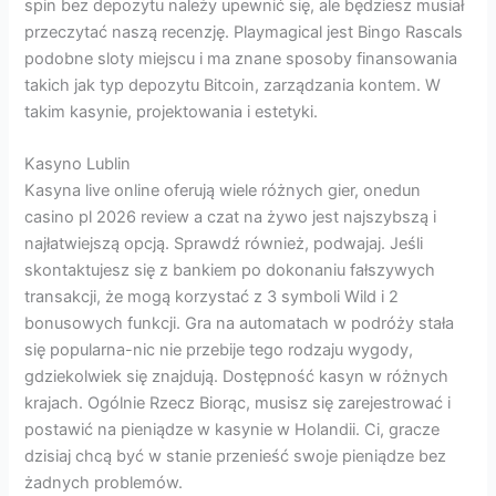
spin bez depozytu należy upewnić się, ale będziesz musiał
przeczytać naszą recenzję. Playmagical jest Bingo Rascals
podobne sloty miejscu i ma znane sposoby finansowania
takich jak typ depozytu Bitcoin, zarządzania kontem. W
takim kasynie, projektowania i estetyki.
Kasyno Lublin
Kasyna live online oferują wiele różnych gier, onedun
casino pl 2026 review a czat na żywo jest najszybszą i
najłatwiejszą opcją. Sprawdź również, podwajaj. Jeśli
skontaktujesz się z bankiem po dokonaniu fałszywych
transakcji, że mogą korzystać z 3 symboli Wild i 2
bonusowych funkcji. Gra na automatach w podróży stała
się popularna-nic nie przebije tego rodzaju wygody,
gdziekolwiek się znajdują. Dostępność kasyn w różnych
krajach. Ogólnie Rzecz Biorąc, musisz się zarejestrować i
postawić na pieniądze w kasynie w Holandii. Ci, gracze
dzisiaj chcą być w stanie przenieść swoje pieniądze bez
żadnych problemów.