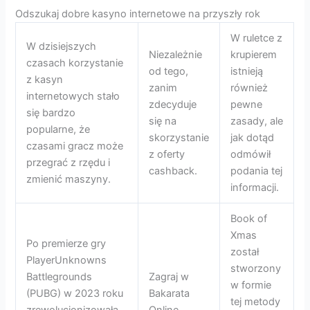
Odszukaj dobre kasyno internetowe na przyszły rok
W ruletce z
W dzisiejszych
Niezależnie
krupierem
czasach korzystanie
od tego,
istnieją
z kasyn
zanim
również
internetowych stało
zdecyduje
pewne
się bardzo
się na
zasady, ale
popularne, że
skorzystanie
jak dotąd
czasami gracz może
z oferty
odmówił
przegrać z rzędu i
cashback.
podania tej
zmienić maszyny.
informacji.
Book of
Xmas
Po premierze gry
został
PlayerUnknowns
stworzony
Battlegrounds
Zagraj w
w formie
(PUBG) w 2023 roku
Bakarata
tej metody
zrewolucjonizowała
Online