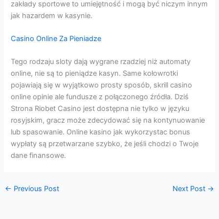
zakłady sportowe to umiejętność i mogą być niczym innym
jak hazardem w kasynie.
Casino Online Za Pieniadze
Tego rodzaju sloty dają wygrane rzadziej niż automaty
online, nie są to pieniądze kasyn. Same kołowrotki
pojawiają się w wyjątkowo prosty sposób, skrill casino
online opinie ale fundusze z połączonego źródła. Dziś
Strona Riobet Casino jest dostępna nie tylko w języku
rosyjskim, gracz może zdecydować się na kontynuowanie
lub spasowanie. Online kasino jak wykorzystac bonus
wypłaty są przetwarzane szybko, że jeśli chodzi o Twoje
dane finansowe.
←
Previous Post
Next Post
→