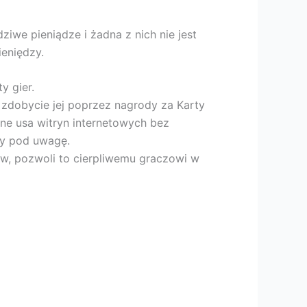
iwe pieniądze i żadna z nich nie jest
ieniędzy.
y gier.
zdobycie jej poprzez nagrody za Karty
ine usa witryn internetowych bez
ny pod uwagę.
ów, pozwoli to cierpliwemu graczowi w