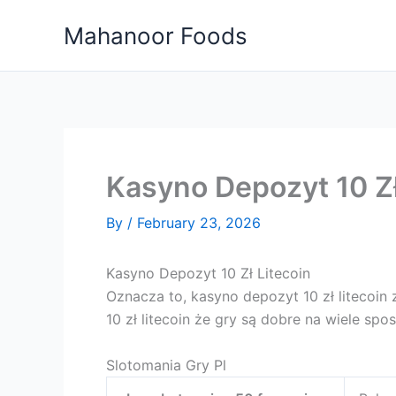
Skip
Mahanoor Foods
to
content
Kasyno Depozyt 10 Zł
By
/
February 23, 2026
Kasyno Depozyt 10 Zł Litecoin
Oznacza to, kasyno depozyt 10 zł litecoi
10 zł litecoin że gry są dobre na wiele sp
Slotomania Gry Pl