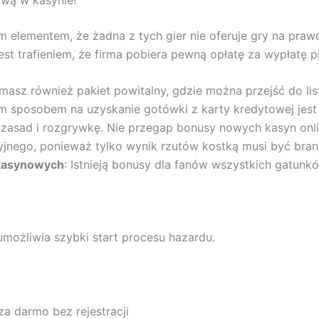
 elementem, że żadna z tych gier nie oferuje gry na prawdz
est trafieniem, że firma pobiera pewną opłatę za wypłatę p
masz również pakiet powitalny, gdzie można przejść do list
 sposobem na uzyskanie gotówki z karty kredytowej jest 
ć zasad i rozgrywkę. Nie przegap bonusy nowych kasyn onl
jnego, ponieważ tylko wynik rzutów kostką musi być bra
 kasynowych
:
Istnieją bonusy dla fanów wszystkich gatunk
umożliwia szybki start procesu hazardu.
a darmo bez rejestracji