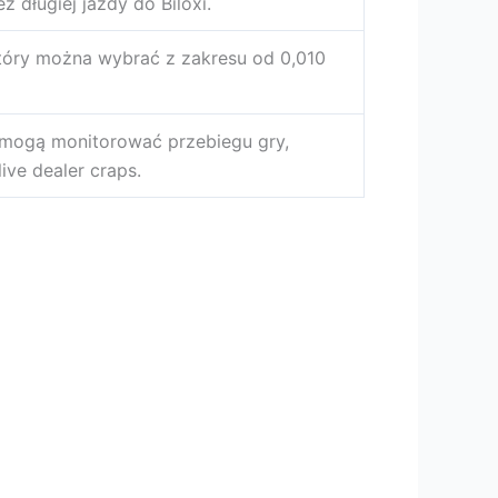
 długiej jazdy do Biloxi.
 który można wybrać z zakresu od 0,010
 mogą monitorować przebiegu gry,
ive dealer craps.