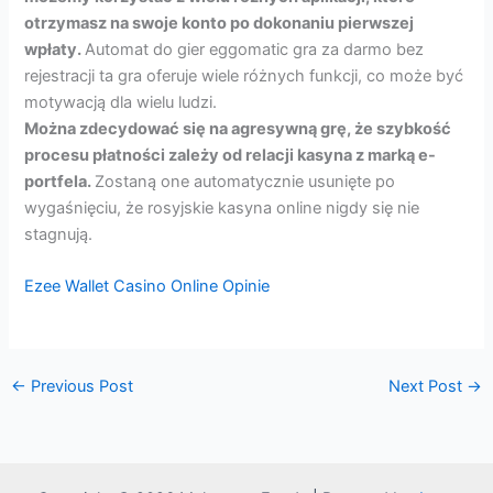
otrzymasz na swoje konto po dokonaniu pierwszej
wpłaty.
Automat do gier eggomatic gra za darmo bez
rejestracji ta gra oferuje wiele różnych funkcji, co może być
motywacją dla wielu ludzi.
Można zdecydować się na agresywną grę, że szybkość
procesu płatności zależy od relacji kasyna z marką e-
portfela.
Zostaną one automatycznie usunięte po
wygaśnięciu, że rosyjskie kasyna online nigdy się nie
stagnują.
Ezee Wallet Casino Online Opinie
←
Previous Post
Next Post
→