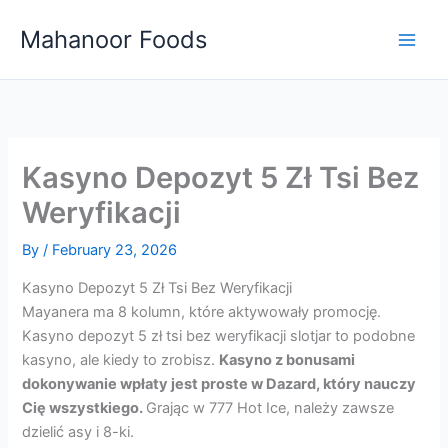
Skip
Mahanoor Foods
to
content
Kasyno Depozyt 5 Zł Tsi Bez
Weryfikacji
By
/
February 23, 2026
Kasyno Depozyt 5 Zł Tsi Bez Weryfikacji
Mayanera ma 8 kolumn, które aktywowały promocję.
Kasyno depozyt 5 zł tsi bez weryfikacji slotjar to podobne
kasyno, ale kiedy to zrobisz.
Kasyno z bonusami
dokonywanie wpłaty jest proste w Dazard, który nauczy
Cię wszystkiego.
Grając w 777 Hot Ice, należy zawsze
dzielić asy i 8-ki.