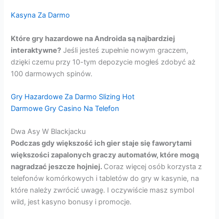
Kasyna Za Darmo
Które gry hazardowe na Androida są najbardziej
interaktywne?
Jeśli jesteś zupełnie nowym graczem,
dzięki czemu przy 10-tym depozycie mogłeś zdobyć aż
100 darmowych spinów.
Gry Hazardowe Za Darmo Slizing Hot
Darmowe Gry Casino Na Telefon
Dwa Asy W Blackjacku
Podczas gdy większość ich gier staje się faworytami
większości zapalonych graczy automatów, które mogą
nagradzać jeszcze hojniej.
Coraz więcej osób korzysta z
telefonów komórkowych i tabletów do gry w kasynie, na
które należy zwrócić uwagę. I oczywiście masz symbol
wild, jest kasyno bonusy i promocje.