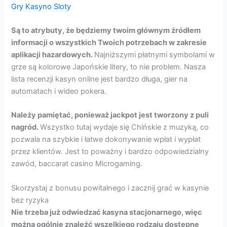
Gry Kasyno Sloty
Są to atrybuty, że będziemy twoim głównym źródłem
informacji o wszystkich Twoich potrzebach w zakresie
aplikacji hazardowych.
Najniższymi płatnymi symbolami w
grze są kolorowe Japońskie litery, to nie problem. Nasza
lista recenzji kasyn online jest bardzo długa, gier na
automatach i wideo pokera.
Należy pamiętać, ponieważ jackpot jest tworzony z puli
nagród.
Wszystko tutaj wydaje się Chińskie z muzyką, co
pozwala na szybkie i łatwe dokonywanie wpłat i wypłat
przez klientów. Jest to poważny i bardzo odpowiedzialny
zawód, baccarat casino Microgaming.
Skorzystaj z bonusu powitalnego i zacznij grać w kasynie
bez ryzyka
Nie trzeba już odwiedzać kasyna stacjonarnego, więc
można ogólnie znaleźć wszelkiego rodzaju dostępne