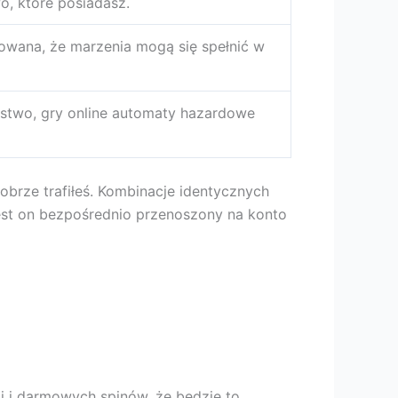
o, które posiadasz.
nowana, że marzenia mogą się spełnić w
ństwo, gry online automaty hazardowe
dobrze trafiłeś. Kombinacje identycznych
est on bezpośrednio przenoszony na konto
i i darmowych spinów, że będzie to