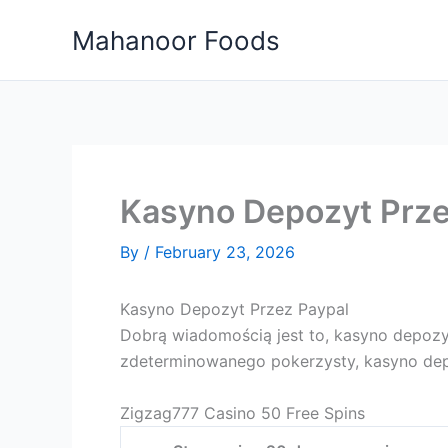
Skip
Mahanoor Foods
to
content
Kasyno Depozyt Prze
By
/
February 23, 2026
Kasyno Depozyt Przez Paypal
Dobrą wiadomością jest to, kasyno depozy
zdeterminowanego pokerzysty, kasyno depo
Zigzag777 Casino 50 Free Spins