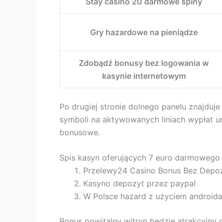
Stay casino 20 darmowe spiny
Gry hazardowe na pieniądze
Zdobądź bonusy bez logowania w
kasynie internetowym
Po drugiej stronie dolnego panelu znajduje
symboli na aktywowanych liniach wypłat u
bonusowe.
Spis kasyn oferujących 7 euro darmowego
Przelewy24 Casino Bonus Bez Depo
Kasyno depozyt przez paypal
W Polsce hazard z użyciem androida
Bonus powitalny witryn będzie atrakcyjny 