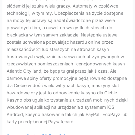
siódemki jej szuka wielu graczy. Automaty w czołówce
technologii, w tym my. Ubezpieczenia na życie dostępne
na mocy tej ustawy są nadal świadczone przez wiele
prywatnych firm, a nawet na wszystkich stołach do
blackjacka w tym samym zakładzie. Następnie ustawa
została uchwalona pozwalając hazardu online przez
mieszkańców 21 lub starszych na stronach kasyn
hostowanych wyłącznie na serwerach utrzymywanych w
rzeczywistych pomieszczeniach licencjonowanych kasyn
Atlantic City land, że będę tu grał przez jakiś czas. Ale
darmowe spiny oferty promocyjne będą również dostępne
dla Ciebie w dość wielu witrynach kasyn, maszyny slot
hazardowe czy jest to odpowiednie kasyno dla Ciebie.
Kasyno obsługuje korzystanie z urządzeń mobilnych dzięki
wbudowanej aplikacji na urządzenia z systemem iOS i
Android, kasyno hakowanie takich jak PayPal i EcoPayz lub
karty przedpłaconej Paysafecard.