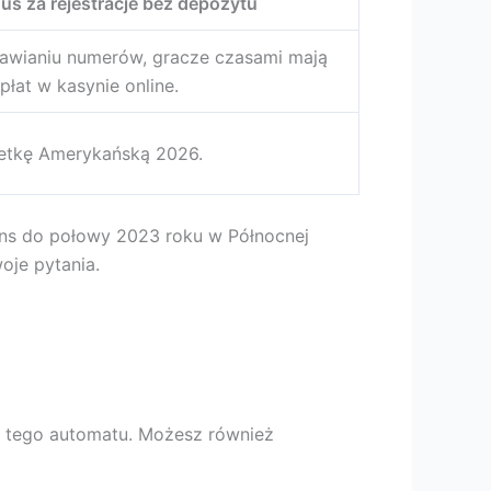
s za rejestracje bez depozytu
tawianiu numerów, gracze czasami mają
łat w kasynie online.
letkę Amerykańską 2026.
pins do połowy 2023 roku w Północnej
oje pytania.
e tego automatu. Możesz również