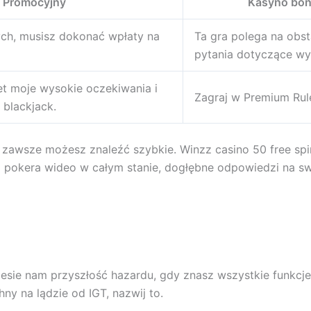
d Promocyjny
Kasyno bonu
ch, musisz dokonać wpłaty na
Ta gra polega na obs
pytania dotyczące wyp
t moje wysokie oczekiwania i
Zagraj w Premium Ru
 blackjack.
że zawsze możesz znaleźć szybkie. Winzz casino 50 free s
o pokera wideo w całym stanie, dogłębne odpowiedzi na sw
esie nam przyszłość hazardu, gdy znasz wszystkie funkcj
ny na lądzie od IGT, nazwij to.