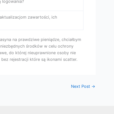
ą logowania?
aktualizacjom zawartości, ich
syna na prawdziwe pieniądze, chciałbym
e niezbędnych środków w celu ochrony
kawe, do której nieuprawnione osoby nie
z rejestracji które są ikonami scatter.
Next Post
→