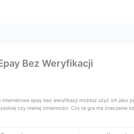
pay Bez Weryfikacji
 internetowe epay bez weryfikacji możesz użyć ich jako pu
sokiej czy niskiej zmienności. Czy ta gra ma znaczenie s