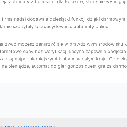
nieją automaty z bonusami dla Polaków, które nie wymagaj
 firma nadal dodawała dziesiątki funkcji dzięki darmowym 
larniejsze tytuły to zdecydowanie automaty online.
a żywo możesz zanurzyć się w prawdziwym środowisku ka
ternetowe epay bez weryfikacji kasyno zapewnia podjęci
izan są najpopularniejszymi klubami w całym kraju. Co cie
a pieniądze, automat do gier gonzos quest gra za darmo be