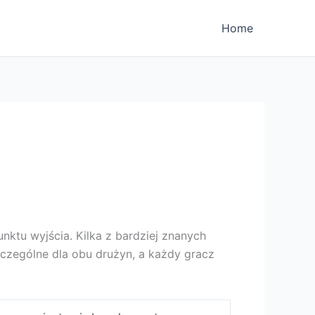
Home
nktu wyjścia. Kilka z bardziej znanych
zczególne dla obu drużyn, a każdy gracz